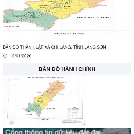
BẢN ĐỒ THÀNH LẬP XÃ CHI LĂNG, TỈNH LẠNG SƠN
16/01/2026
BẢN ĐỒ HÀNH CHÍNH