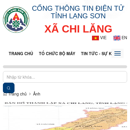
CỔNG THÔNG TIN ĐIỆN TỬ
TỈNH LẠNG SƠN
XÃ CHI LĂNG
VIE
EN
TRANG CHỦ
TỔ CHỨC BỘ MÁY
TIN TỨC - SỰ KIỆN
VĂ
Toggle
naviga
Trang chủ
Ảnh