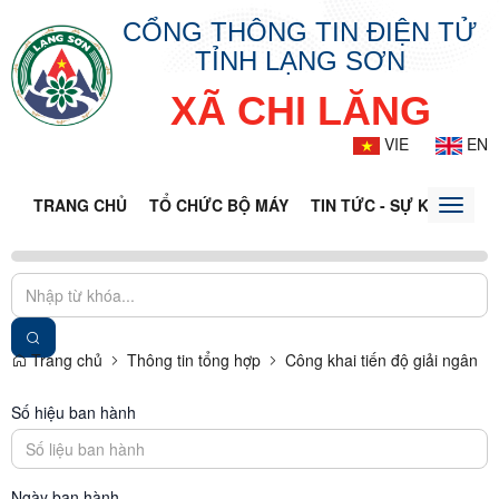
CỔNG THÔNG TIN ĐIỆN TỬ
TỈNH LẠNG SƠN
XÃ CHI LĂNG
VIE
EN
TRANG CHỦ
TỔ CHỨC BỘ MÁY
TIN TỨC - SỰ KIỆN
VĂ
Toggle
naviga
Trang chủ
Thông tin tổng hợp
Công khai tiến độ giải ngân
Số hiệu ban hành
Ngày ban hành