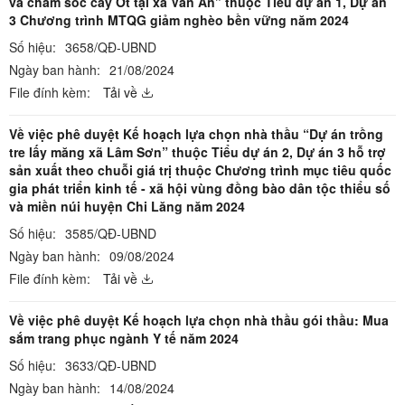
và chăm sóc cây Ớt tại xã Vân An” thuộc Tiểu dự án 1, Dự án
3 Chương trình MTQG giảm nghèo bền vững năm 2024
Số hiệu:
3658/QĐ-UBND
Ngày ban hành:
21/08/2024
File đính kèm:
Tải về
Về việc phê duyệt Kế hoạch lựa chọn nhà thầu “Dự án trồng
tre lấy măng xã Lâm Sơn” thuộc Tiểu dự án 2, Dự án 3 hỗ trợ
sản xuất theo chuỗi giá trị thuộc Chương trình mục tiêu quốc
gia phát triển kinh tế - xã hội vùng đồng bào dân tộc thiểu số
và miền núi huyện Chi Lăng năm 2024
Số hiệu:
3585/QĐ-UBND
Ngày ban hành:
09/08/2024
File đính kèm:
Tải về
Về việc phê duyệt Kế hoạch lựa chọn nhà thầu gói thầu: Mua
sắm trang phục ngành Y tế năm 2024
Số hiệu:
3633/QĐ-UBND
Ngày ban hành:
14/08/2024