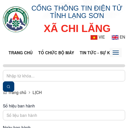
CỔNG THÔNG TIN ĐIỆN TỬ
TỈNH LẠNG SƠN
XÃ CHI LĂNG
VIE
EN
TRANG CHỦ
TỔ CHỨC BỘ MÁY
TIN TỨC - SỰ KIỆN
VĂ
Toggle
naviga
Trang chủ
LỊCH
Số hiệu ban hành
Ngày ban hành