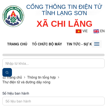
CỔNG THÔNG TIN ĐIỆN TỬ
TỈNH LẠNG SƠN
XÃ CHI LĂNG
VIE
EN
TRANG CHỦ
TỔ CHỨC BỘ MÁY
TIN TỨC - SỰ KIỆN
VĂ
Toggle
naviga
Trang chủ
Thông tin tổng hợp
Thư điện tử và đường dây nóng
Số hiệu ban hành