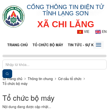
CỔNG THÔNG TIN ĐIỆN TỬ
TỈNH LẠNG SƠN
XÃ CHI LĂNG
VIE
EN
TRANG CHỦ
TỔ CHỨC BỘ MÁY
TIN TỨC - SỰ KIỆN
VĂ
Toggle
naviga
Trang chủ
Thông tin chung
Cơ cấu tổ chức
Tổ chức bộ máy
Tổ chức bộ máy
Nội dung đang được cập nhật...