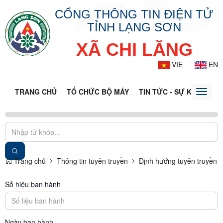
CỔNG THÔNG TIN ĐIỆN TỬ
TỈNH LẠNG SƠN
XÃ CHI LĂNG
VIE
EN
TRANG CHỦ
TỔ CHỨC BỘ MÁY
TIN TỨC - SỰ KIỆN
VĂ
Toggle
naviga
Trang chủ
Thông tin tuyên truyền
Định hướng tuyên truyền
Số hiệu ban hành
Ngày ban hành