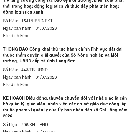
V/v tăng cường công tác bảo vệ môi trường, kiểm soát phát
thải trong hoạt động logistics và thúc đẩy phát triển hoạt
động logistics xanh
Số hiệu:
1541/UBND-PKT
Ngày ban hành:
31/07/2026
File đính kèm:
THÔNG BÁO Công khai thủ tục hành chính lĩnh vực đất đai
thuộc thẩm quyền giải quyết của Sở Nông nghiệp và Môi
trường, UBND cấp xã tỉnh Lạng Sơn
Số hiệu:
443/TB-UBND
Ngày ban hành:
31/07/2026
File đính kèm:
KẾ HOẠCH Điều động, thuyên chuyển đối với nhà giáo là cán
bộ quản lý, giáo viên, nhân viên các cơ sở giáo dục công lập
thuộc phạm vi quản lý của Ủy ban nhân dân xã Chi Lăng năm
2026
Số hiệu:
206/KH-UBND
Ngày ban hành:
31/07/2026