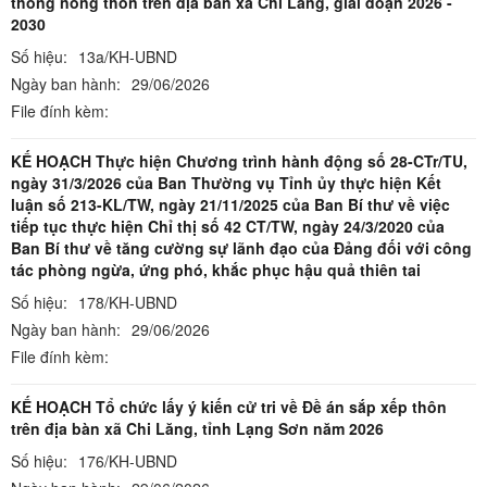
thông nông thôn trên địa bàn xã Chi Lăng, giai đoạn 2026 -
2030
Số hiệu:
13a/KH-UBND
Ngày ban hành:
29/06/2026
File đính kèm:
KẾ HOẠCH Thực hiện Chương trình hành động số 28-CTr/TU,
ngày 31/3/2026 của Ban Thường vụ Tỉnh ủy thực hiện Kết
luận số 213-KL/TW, ngày 21/11/2025 của Ban Bí thư về việc
tiếp tục thực hiện Chỉ thị số 42 CT/TW, ngày 24/3/2020 của
Ban Bí thư về tăng cường sự lãnh đạo của Đảng đối với công
tác phòng ngừa, ứng phó, khắc phục hậu quả thiên tai
Số hiệu:
178/KH-UBND
Ngày ban hành:
29/06/2026
File đính kèm:
KẾ HOẠCH Tổ chức lấy ý kiến cử tri về Đề án sắp xếp thôn
trên địa bàn xã Chi Lăng, tỉnh Lạng Sơn năm 2026
Số hiệu:
176/KH-UBND