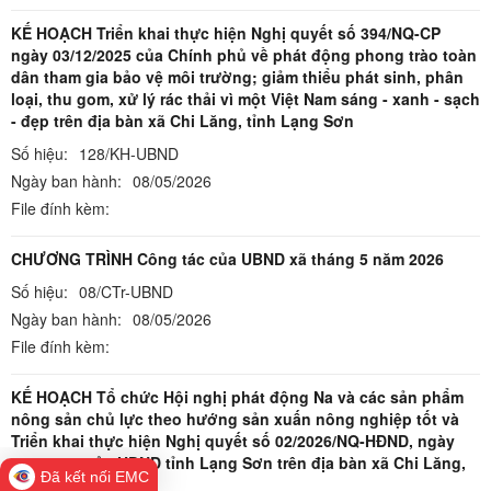
KẾ HOẠCH Triển khai thực hiện Nghị quyết số 394/NQ-CP
ngày 03/12/2025 của Chính phủ về phát động phong trào toàn
dân tham gia bảo vệ môi trường; giảm thiểu phát sinh, phân
loại, thu gom, xử lý rác thải vì một Việt Nam sáng - xanh - sạch
- đẹp trên địa bàn xã Chi Lăng, tỉnh Lạng Sơn
Số hiệu:
128/KH-UBND
Ngày ban hành:
08/05/2026
File đính kèm:
CHƯƠNG TRÌNH Công tác của UBND xã tháng 5 năm 2026
Số hiệu:
08/CTr-UBND
Ngày ban hành:
08/05/2026
File đính kèm:
KẾ HOẠCH Tổ chức Hội nghị phát động Na và các sản phẩm
nông sản chủ lực theo hướng sản xuấn nông nghiệp tốt và
Triển khai thực hiện Nghị quyết số 02/2026/NQ-HĐND, ngày
26/3/2026 của HĐND tỉnh Lạng Sơn trên địa bàn xã Chi Lăng,
Đã kết nối EMC
năm 2026