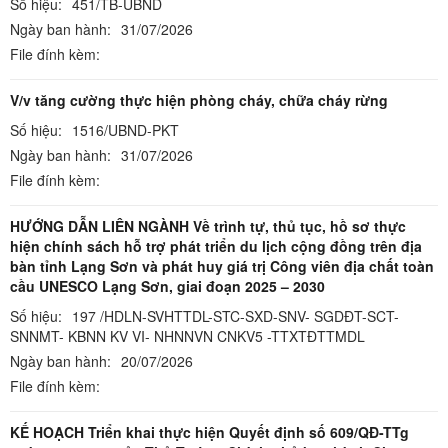
Số hiệu:
451/TB-UBND
Ngày ban hành:
31/07/2026
File đính kèm:
V/v tăng cường thực hiện phòng cháy, chữa cháy rừng
Số hiệu:
1516/UBND-PKT
Ngày ban hành:
31/07/2026
File đính kèm:
HƯỚNG DẪN LIÊN NGÀNH Về trình tự, thủ tục, hồ sơ thực
hiện chính sách hỗ trợ phát triển du lịch cộng đồng trên địa
bàn tỉnh Lạng Sơn và phát huy giá trị Công viên địa chất toàn
cầu UNESCO Lạng Sơn, giai đoạn 2025 – 2030
Số hiệu:
197 /HDLN-SVHTTDL-STC-SXD-SNV- SGDĐT-SCT-
SNNMT- KBNN KV VI- NHNNVN CNKV5 -TTXTĐTTMDL
Ngày ban hành:
20/07/2026
File đính kèm:
KẾ HOẠCH Triển khai thực hiện Quyết định số 609/QĐ-TTg