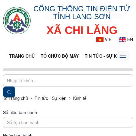
CỔNG THÔNG TIN ĐIỆN TỬ
TỈNH LẠNG SƠN
XÃ CHI LĂNG
VIE
EN
TRANG CHỦ
TỔ CHỨC BỘ MÁY
TIN TỨC - SỰ KIỆN
VĂ
Toggle
naviga
Trang chủ
Tin tức - Sự kiện
Kinh tế
Số hiệu ban hành
Ngày ban hành