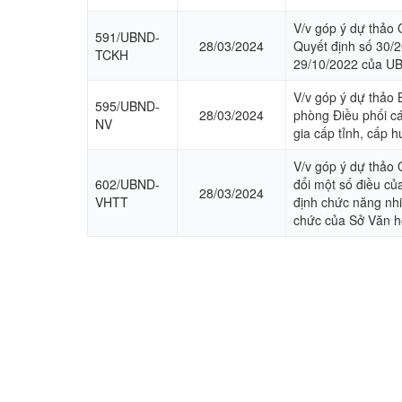
V/v góp ý dự thảo 
591/UBND-
28/03/2024
Quyết định số 30
TCKH
29/10/2022 của UB
V/v góp ý dự thảo 
595/UBND-
28/03/2024
phòng Điều phối c
NV
gia cấp tỉnh, cấp 
V/v góp ý dự thảo Q
602/UBND-
đổi một số điều cu
28/03/2024
VHTT
định chức năng nhiê
chức của Sở Văn ho