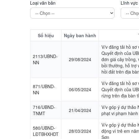
Loại văn bản
Lĩnh vực
Số hiệu
Ngày ban hành
V/v đăng tải hồ sơ 
Quyết định của UB
2113/UBND-
29/08/2024
đơn giá cây trồng,
NN
bồi thường, hỗ trợ 
hồi đất trên địa bà
V/v đăng tải hồ sơ 
871/UBND-
06/05/2024
Quyết định của UB
NN
rừng trên địa bàn 
716/UBND-
V/v góp ý dự thảo 
21/04/2024
TNMT
phạt vi phạm hành c
V/v góp ý dự thảo
580/UBND-
28/03/2024
động vì trẻ em năm
LĐTBHXHDT
Sơn