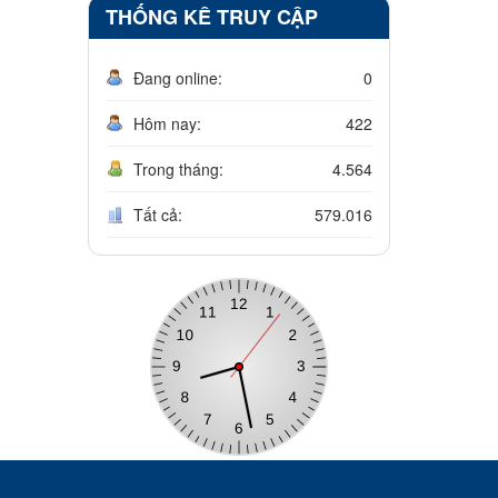
THỐNG KÊ TRUY CẬP
Đang online:
0
Hôm nay:
422
Trong tháng:
4.564
Tất cả:
579.016