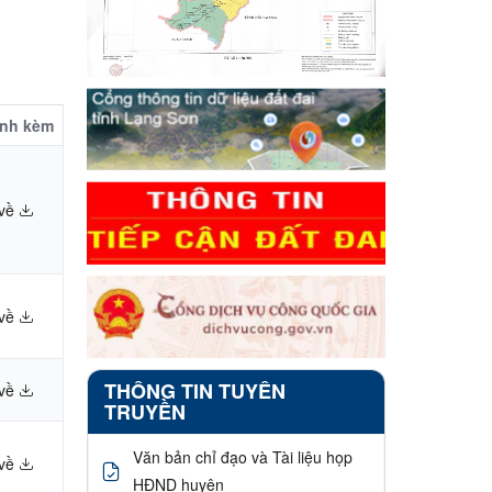
ính kèm
 về
 về
THÔNG TIN TUYÊN
 về
TRUYỀN
Văn bản chỉ đạo và Tài liệu họp
 về
HĐND huyện