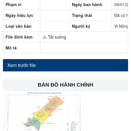
Phạm vi
Ngày ban hành
09/01/2
Ngày hiệu lực
Trạng thái
Đã có hi
Loại văn bản
Người ký
Vi Nông
File đính kèm
Tải xuống
Mô tả
Xem trước file
BẢN ĐỒ HÀNH CHÍNH