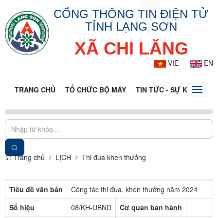
CỔNG THÔNG TIN ĐIỆN TỬ
TỈNH LẠNG SƠN
XÃ CHI LĂNG
VIE
EN
TRANG CHỦ
TỔ CHỨC BỘ MÁY
TIN TỨC - SỰ KIỆN
VĂ
Toggle
naviga
Trang chủ
LỊCH
Thi đua khen thưởng
Tiêu đề văn bản
Công tác thi đua, khen thưởng năm 2024
Số hiệu
08/KH-UBND
Cơ quan ban hành