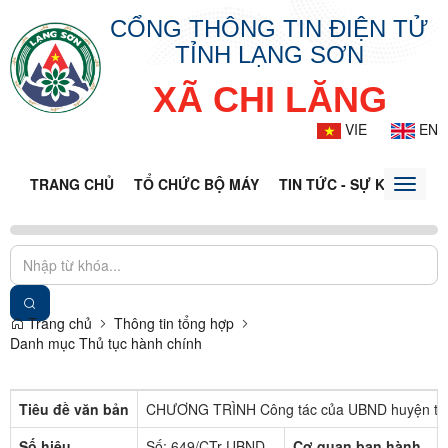
CỔNG THÔNG TIN ĐIỆN TỬ
TỈNH LẠNG SƠN
XÃ CHI LĂNG
VIE
EN
TRANG CHỦ
TỔ CHỨC BỘ MÁY
TIN TỨC - SỰ KIỆN
VĂ
Toggle
naviga
Trang chủ
Thông tin tổng hợp
Danh mục Thủ tục hành chính
Tiêu đề văn bản
CHƯƠNG TRÌNH Công tác của UBND huyện th
Số hiệu
Số: 649/CTr-UBND
Cơ quan ban hành