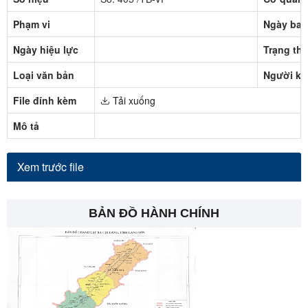
Phạm vi
Ngày ban
Ngày hiệu lực
Trạng thá
Loại văn bản
Người ký
File đính kèm
Tải xuống
Mô tả
Xem trước file
BẢN ĐỒ HÀNH CHÍNH