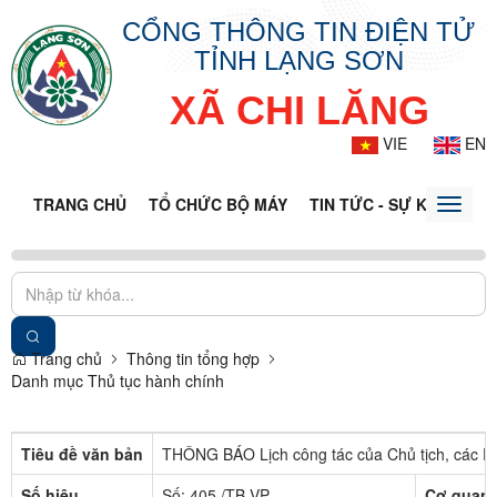
CỔNG THÔNG TIN ĐIỆN TỬ
TỈNH LẠNG SƠN
XÃ CHI LĂNG
VIE
EN
TRANG CHỦ
TỔ CHỨC BỘ MÁY
TIN TỨC - SỰ KIỆN
VĂ
Toggle
naviga
Trang chủ
Thông tin tổng hợp
Danh mục Thủ tục hành chính
Tiêu đề văn bản
THÔNG BÁO Lịch công tác của Chủ tịch, các P
Số hiệu
Số: 405 /TB-VP
Cơ quan 