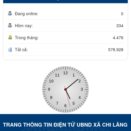
Đang online:
0
Hôm nay:
334
Trong tháng:
4.476
Tất cả:
578.928
TRANG THÔNG TIN ĐIỆN TỬ UBND XÃ CHI LĂNG