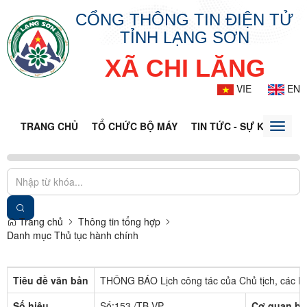
CỔNG THÔNG TIN ĐIỆN TỬ
TỈNH LẠNG SƠN
XÃ CHI LĂNG
VIE
EN
TRANG CHỦ
TỔ CHỨC BỘ MÁY
TIN TỨC - SỰ KIỆN
VĂ
Toggle
naviga
Trang chủ
Thông tin tổng hợp
Danh mục Thủ tục hành chính
Tiêu đề văn bản
THÔNG BÁO Lịch công tác của Chủ tịch, các P
Số hiệu
Số:153 /TB-VP
Cơ quan ba