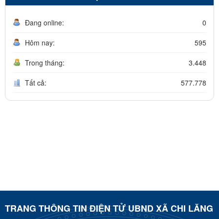
Đang online:
0
Hôm nay:
595
Trong tháng:
3.448
Tất cả:
577.778
TRANG THÔNG TIN ĐIỆN TỬ UBND XÃ CHI LĂNG