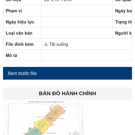
Phạm vi
Ngày ban
Ngày hiệu lực
Trạng thá
Loại văn bản
Người ký
File đính kèm
Tải xuống
Mô tả
Xem trước file
BẢN ĐỒ HÀNH CHÍNH