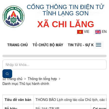
CỔNG THÔNG TIN ĐIỆN TỬ
TỈNH LẠNG SƠN
XÃ CHI LĂNG
VIE
EN
TRANG CHỦ
TỔ CHỨC BỘ MÁY
TIN TỨC - SỰ KIỆN
VĂ
Toggle
naviga
Trang chủ
Thông tin tổng hợp
Danh mục Thủ tục hành chính
Tiêu đề văn bản
THÔNG BÁO Lịch công tác của Chủ tịch, các P
Số hiệu
Số: 216 /TB-VP
Cơ quan 