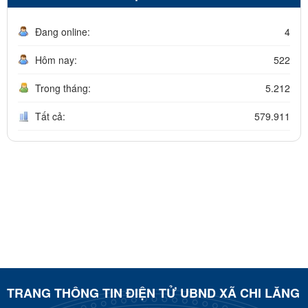
Đang online:
4
Hôm nay:
522
Trong tháng:
5.212
Tất cả:
579.911
TRANG THÔNG TIN ĐIỆN TỬ UBND XÃ CHI LĂNG