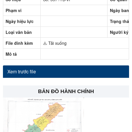
Phạm vi
Ngày ban 
Ngày hiệu lực
Trạng thái
Loại văn bản
Người ký
File đính kèm
Tải xuống
Mô tả
Xem trước file
BẢN ĐỒ HÀNH CHÍNH