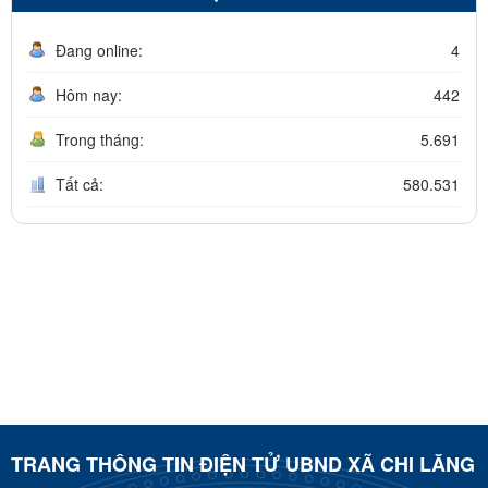
Đang online:
4
Hôm nay:
442
Trong tháng:
5.691
Tất cả:
580.531
TRANG THÔNG TIN ĐIỆN TỬ UBND XÃ CHI LĂNG