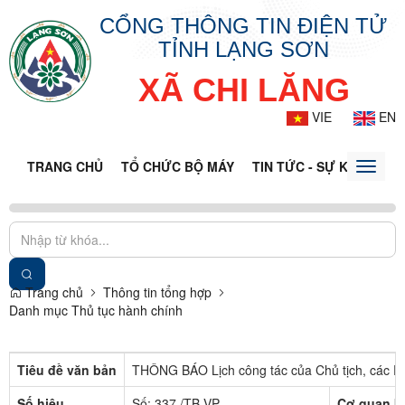
CỔNG THÔNG TIN ĐIỆN TỬ
TỈNH LẠNG SƠN
XÃ CHI LĂNG
VIE
EN
TRANG CHỦ
TỔ CHỨC BỘ MÁY
TIN TỨC - SỰ KIỆN
VĂ
Toggle
naviga
Trang chủ
Thông tin tổng hợp
Danh mục Thủ tục hành chính
Tiêu đề văn bản
THÔNG BÁO Lịch công tác của Chủ tịch, các P
Số hiệu
Số: 337 /TB-VP
Cơ quan b