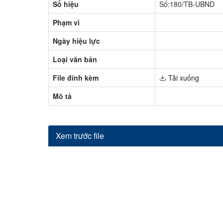
Số hiệu
Số:180/TB-UBND
Phạm vi
Ngày hiệu lực
Loại văn bản
File đính kèm
Tải xuống
Mô tả
Xem trước file