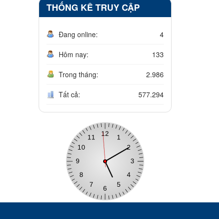
THỐNG KÊ TRUY CẬP
Đang online:
4
Hôm nay:
133
Trong tháng:
2.986
Tất cả:
577.294