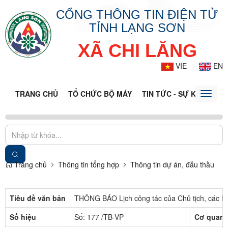
CỔNG THÔNG TIN ĐIỆN TỬ
TỈNH LẠNG SƠN
XÃ CHI LĂNG
VIE
EN
TRANG CHỦ
TỔ CHỨC BỘ MÁY
TIN TỨC - SỰ KIỆN
VĂ
Toggle
naviga
Trang chủ
Thông tin tổng hợp
Thông tin dự án, đấu thầu
Tiêu đề văn bản
THÔNG BÁO Lịch công tác của Chủ tịch, các P
Số hiệu
Số: 177 /TB-VP
Cơ quan 