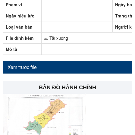
Phạm vi
Ngày ban
Ngày hiệu lực
Trạng thá
Loại văn bản
Người ký
File đính kèm
Tải xuống
Mô tả
Xem trước file
BẢN ĐỒ HÀNH CHÍNH