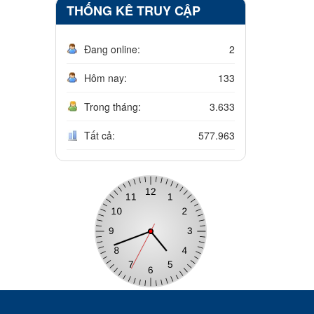
THỐNG KÊ TRUY CẬP
Đang online:
2
Hôm nay:
133
Trong tháng:
3.633
Tất cả:
577.963