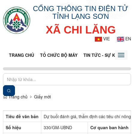
CỔNG THÔNG TIN ĐIỆN TỬ
TỈNH LẠNG SƠN
XÃ CHI LĂNG
VIE
EN
TRANG CHỦ
TỔ CHỨC BỘ MÁY
TIN TỨC - SỰ KIỆN
VĂ
Toggle
naviga
Trang chủ
Giấy mời
Tiêu đề văn bản
Dự buổi đánh giá, thẩm định các tiêu chí nôn
Số hiệu
330/GM-UBND
Cơ quan ban hành