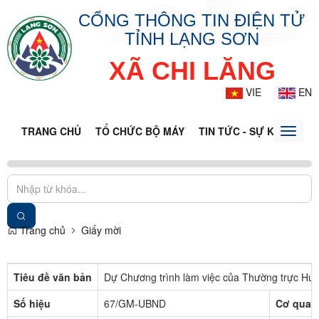
CỔNG THÔNG TIN ĐIỆN TỬ
TỈNH LẠNG SƠN
XÃ CHI LĂNG
VIE
EN
TRANG CHỦ
TỔ CHỨC BỘ MÁY
TIN TỨC - SỰ KIỆN
VĂ
Toggle
naviga
Trang chủ
Giấy mời
Tiêu đề văn bản
Dự Chương trình làm việc của Thường trực Huyệ
Số hiệu
67/GM-UBND
Cơ quan