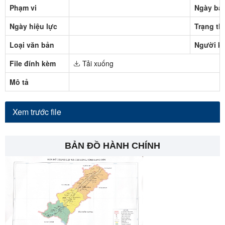
Phạm vi
Ngày ba
Ngày hiệu lực
Trạng th
Loại văn bản
Người k
File đính kèm
Tải xuống
Mô tả
Xem trước file
BẢN ĐỒ HÀNH CHÍNH