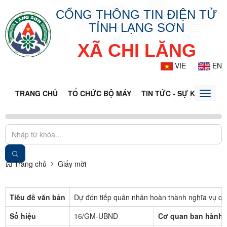
CỔNG THÔNG TIN ĐIỆN TỬ
TỈNH LẠNG SƠN
XÃ CHI LĂNG
VIE
EN
TRANG CHỦ
TỔ CHỨC BỘ MÁY
TIN TỨC - SỰ KIỆN
VĂ
Toggle
naviga
Trang chủ
Giấy mời
Tiêu đề văn bản
Dự đón tiếp quân nhân hoàn thành nghĩa vụ qu
Số hiệu
16/GM-UBND
Cơ quan ban hành