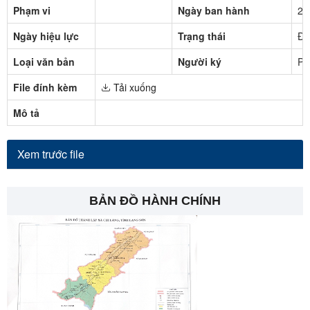
Phạm vi
Ngày ban hành
20
Ngày hiệu lực
Trạng thái
Đã
Loại văn bản
Người ký
Ph
File đính kèm
Tải xuống
Mô tả
Xem trước file
BẢN ĐỒ HÀNH CHÍNH