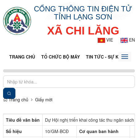
CỔNG THÔNG TIN ĐIỆN TỬ
TỈNH LẠNG SƠN
XÃ CHI LĂNG
VIE
EN
TRANG CHỦ
TỔ CHỨC BỘ MÁY
TIN TỨC - SỰ KIỆN
VĂ
Toggle
naviga
Trang chủ
Giấy mời
Tiêu đề văn bản
Dự Hội nghị triển khai công tác thu ngân sách
Số hiệu
10/GM-BCĐ
Cơ quan ban hành