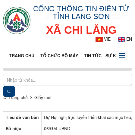
CỔNG THÔNG TIN ĐIỆN TỬ
TỈNH LẠNG SƠN
XÃ CHI LĂNG
VIE
EN
TRANG CHỦ
TỔ CHỨC BỘ MÁY
TIN TỨC - SỰ KIỆN
VĂ
Toggle
naviga
Trang chủ
Giấy mời
Tiêu đề văn bản
Dự Hội nghị trực tuyến triển khai các mục tiêu
Số hiệu
06/GM-UBND