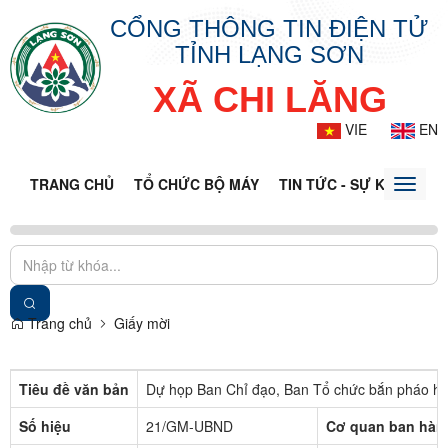
CỔNG THÔNG TIN ĐIỆN TỬ
TỈNH LẠNG SƠN
XÃ CHI LĂNG
VIE
EN
TRANG CHỦ
TỔ CHỨC BỘ MÁY
TIN TỨC - SỰ KIỆN
VĂ
Toggle
naviga
Trang chủ
Giấy mời
Tiêu đề văn bản
Dự họp Ban Chỉ đạo, Ban Tổ chức bắn pháo ho
Số hiệu
21/GM-UBND
Cơ quan ban hàn