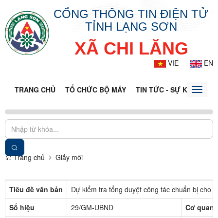
CỔNG THÔNG TIN ĐIỆN TỬ
TỈNH LẠNG SƠN
XÃ CHI LĂNG
VIE
EN
TRANG CHỦ
TỔ CHỨC BỘ MÁY
TIN TỨC - SỰ KIỆN
VĂ
Toggle
naviga
Trang chủ
Giấy mời
Tiêu đề văn bản
Dự kiểm tra tổng duyệt công tác chuẩn bị cho 
Số hiệu
29/GM-UBND
Cơ quan 