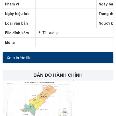
Phạm vi
Ngày ban
Ngày hiệu lực
Trạng thá
Loại văn bản
Người ký
File đính kèm
Tải xuống
Mô tả
Xem trước file
BẢN ĐỒ HÀNH CHÍNH