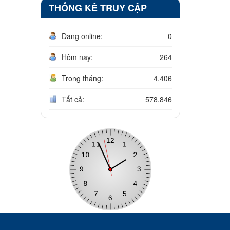
THỐNG KÊ TRUY CẬP
Đang online:
0
Hôm nay:
264
Trong tháng:
4.406
Tất cả:
578.846