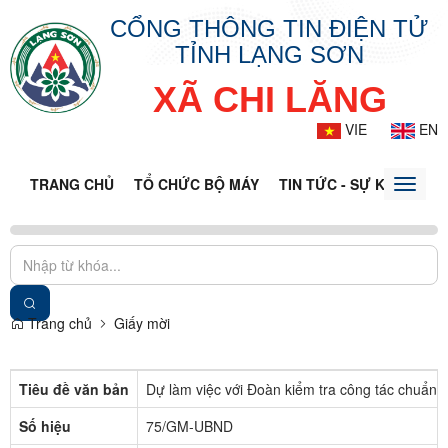
CỔNG THÔNG TIN ĐIỆN TỬ
TỈNH LẠNG SƠN
XÃ CHI LĂNG
VIE
EN
TRANG CHỦ
TỔ CHỨC BỘ MÁY
TIN TỨC - SỰ KIỆN
VĂ
Toggle
naviga
Trang chủ
Giấy mời
Tiêu đề văn bản
Dự làm việc với Đoàn kiểm tra công tác chuẩn b
Số hiệu
75/GM-UBND