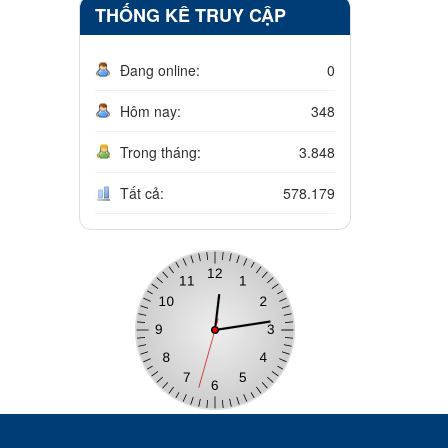
THỐNG KÊ TRUY CẬP
Đang online:
0
Hôm nay:
348
Trong tháng:
3.848
Tất cả:
578.179