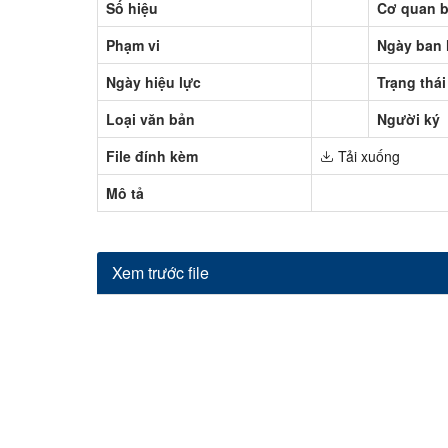
Số hiệu
Cơ quan 
Phạm vi
Ngày ban
Ngày hiệu lực
Trạng thái
Loại văn bản
Người ký
File đính kèm
Tải xuống
Mô tả
Xem trước file