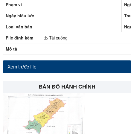
Phạm vi
Ngày
Ngày hiệu lực
Trạn
Loại văn bản
Ngườ
File đính kèm
Tải xuống
Mô tả
Xem trước file
BẢN ĐỒ HÀNH CHÍNH