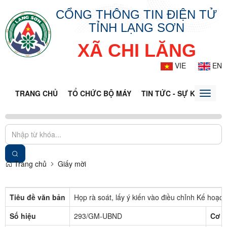
CỔNG THÔNG TIN ĐIỆN TỬ
TỈNH LẠNG SƠN
XÃ CHI LĂNG
VIE
EN
TRANG CHỦ
TỔ CHỨC BỘ MÁY
TIN TỨC - SỰ KIỆN
VĂ
Toggle
naviga
Trang chủ
Giấy mời
Tiêu đề văn bản
Họp rà soát, lấy ý kiến vào điều chỉnh Kế ho
Số hiệu
293/GM-UBND
Cơ q