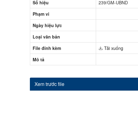
Số hiệu
239/GM-UBND
Phạm vi
Ngày hiệu lực
Loại văn bản
File đính kèm
Tải xuống
Mô tả
Xem trước file