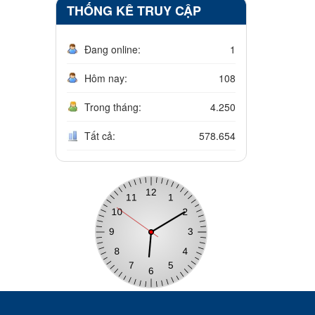
THỐNG KÊ TRUY CẬP
Đang online:
1
Hôm nay:
108
Trong tháng:
4.250
Tất cả:
578.654