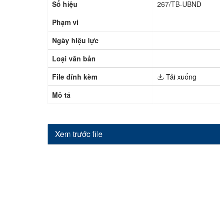
Số hiệu
267/TB-UBND
Phạm vi
Ngày hiệu lực
Loại văn bản
File đính kèm
Tải xuống
Mô tả
Xem trước file