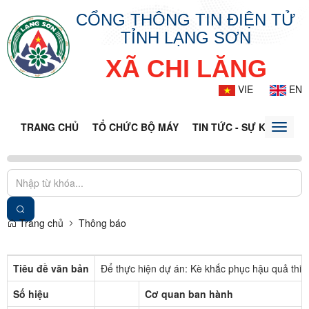
CỔNG THÔNG TIN ĐIỆN TỬ
TỈNH LẠNG SƠN
XÃ CHI LĂNG
VIE
EN
TRANG CHỦ
TỔ CHỨC BỘ MÁY
TIN TỨC - SỰ KIỆN
VĂ
Toggle
naviga
Trang chủ
Thông báo
Tiêu đề văn bản
Để thực hiện dự án: Kè khắc phục hậu quả thiên
Số hiệu
Cơ quan ban hành