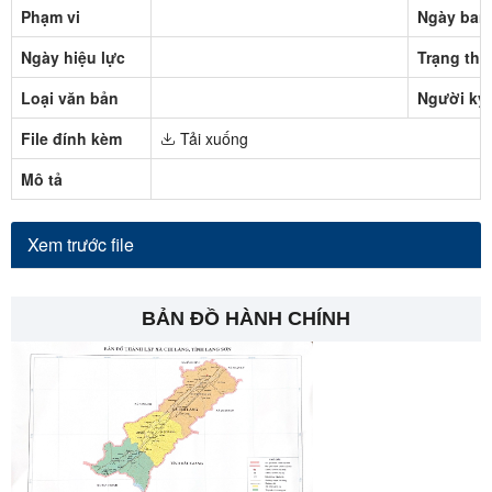
Phạm vi
Ngày ban
Ngày hiệu lực
Trạng thá
Loại văn bản
Người ký
File đính kèm
Tải xuống
Mô tả
Xem trước file
BẢN ĐỒ HÀNH CHÍNH