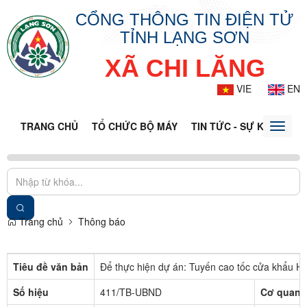
CỔNG THÔNG TIN ĐIỆN TỬ
TỈNH LẠNG SƠN
XÃ CHI LĂNG
VIE
EN
TRANG CHỦ
TỔ CHỨC BỘ MÁY
TIN TỨC - SỰ KIỆN
VĂ
Toggle
naviga
Trang chủ
Thông báo
Tiêu đề văn bản
Để thực hiện dự án: Tuyến cao tốc cửa khẩu H
Số hiệu
411/TB-UBND
Cơ quan 