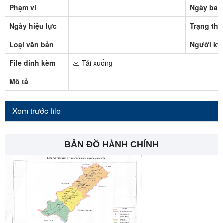
Phạm vi
Ngày ban
Ngày hiệu lực
Trạng thá
Loại văn bản
Người ký
File đính kèm
Tải xuống
Mô tả
Xem trước file
BẢN ĐỒ HÀNH CHÍNH