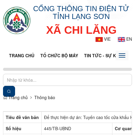
CỔNG THÔNG TIN ĐIỆN TỬ
TỈNH LẠNG SƠN
XÃ CHI LĂNG
VIE
EN
TRANG CHỦ
TỔ CHỨC BỘ MÁY
TIN TỨC - SỰ KIỆN
VĂ
Toggle
naviga
Trang chủ
Thông báo
Tiêu đề văn bản
Để thực hiện dự án: Tuyến cao tốc cửa khẩu H
Số hiệu
445/TB-UBND
Cơ quan 