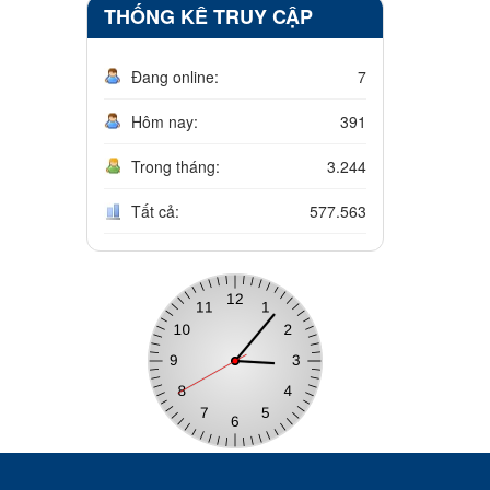
THỐNG KÊ TRUY CẬP
Đang online:
7
Hôm nay:
391
Trong tháng:
3.244
Tất cả:
577.563