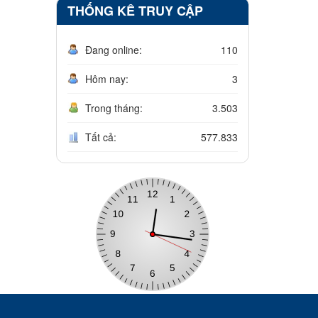
THỐNG KÊ TRUY CẬP
Đang online:
110
Hôm nay:
3
Trong tháng:
3.503
Tất cả:
577.833