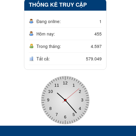
THỐNG KÊ TRUY CẬP
Đang online:
1
Hôm nay:
455
Trong tháng:
4.597
Tất cả:
579.049