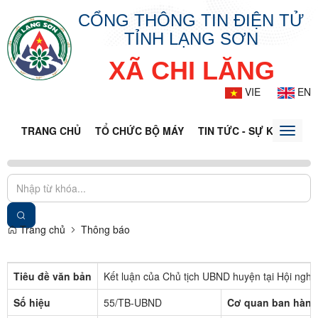
CỔNG THÔNG TIN ĐIỆN TỬ
TỈNH LẠNG SƠN
XÃ CHI LĂNG
VIE
EN
TRANG CHỦ
TỔ CHỨC BỘ MÁY
TIN TỨC - SỰ KIỆN
VĂ
Toggle
naviga
Trang chủ
Thông báo
Tiêu đề văn bản
Kết luận của Chủ tịch UBND huyện tại Hội nghị
Số hiệu
55/TB-UBND
Cơ quan ban hành