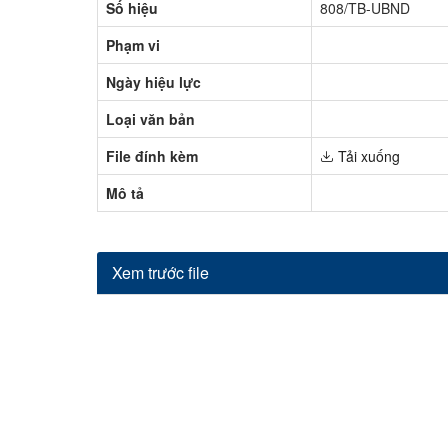
Số hiệu
808/TB-UBND
Phạm vi
Ngày hiệu lực
Loại văn bản
File đính kèm
Tải xuống
Mô tả
Xem trước file