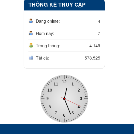
THỐNG KÊ TRUY CẬP
Đang online:
4
Hôm nay:
7
Trong tháng:
4.149
Tất cả:
578.525