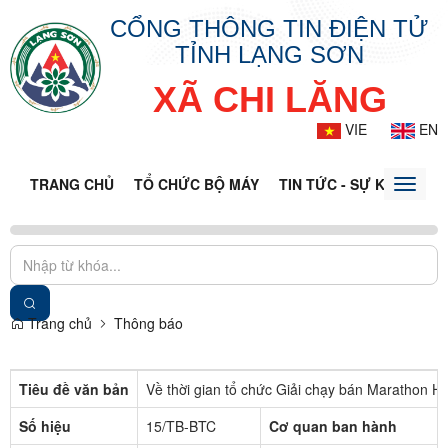
CỔNG THÔNG TIN ĐIỆN TỬ
TỈNH LẠNG SƠN
XÃ CHI LĂNG
VIE
EN
TRANG CHỦ
TỔ CHỨC BỘ MÁY
TIN TỨC - SỰ KIỆN
VĂ
Toggle
naviga
Trang chủ
Thông báo
Tiêu đề văn bản
Về thời gian tổ chức Giải chạy bán Marathon 
Số hiệu
15/TB-BTC
Cơ quan ban hành