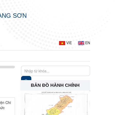
LẠNG SƠN
VIE
EN
BẢN ĐỒ HÀNH CHÍNH
ện Chi
hức