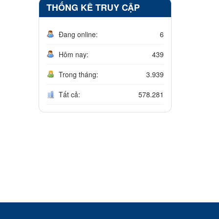
THỐNG KÊ TRUY CẬP
Đang online:
6
Hôm nay:
439
Trong tháng:
3.939
Tất cả:
578.281