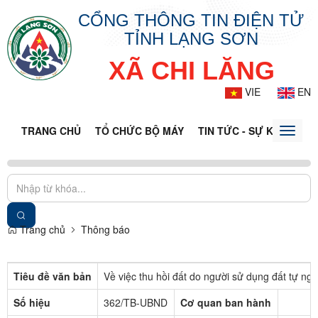
CỔNG THÔNG TIN ĐIỆN TỬ
TỈNH LẠNG SƠN
XÃ CHI LĂNG
VIE
EN
TRANG CHỦ
TỔ CHỨC BỘ MÁY
TIN TỨC - SỰ KIỆN
VĂ
Toggle
naviga
Trang chủ
Thông báo
Tiêu đề văn bản
Về việc thu hồi đất do người sử dụng đất tự nguy
Số hiệu
362/TB-UBND
Cơ quan ban hành