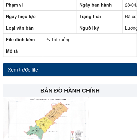
Phạm vi
Ngày ban hành
28/04/
Ngày hiệu lực
Trạng thái
Đã có h
Loại văn bản
Người ký
Lương 
File đính kèm
Tải xuống
Mô tả
Xem trước file
BẢN ĐỒ HÀNH CHÍNH