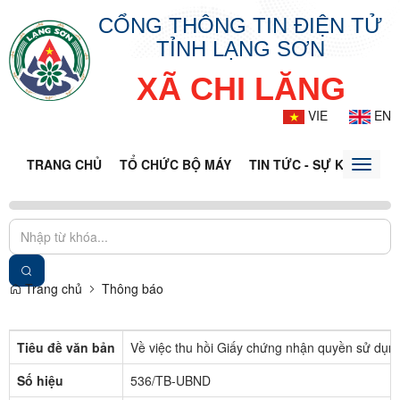
CỔNG THÔNG TIN ĐIỆN TỬ
TỈNH LẠNG SƠN
XÃ CHI LĂNG
VIE
EN
TRANG CHỦ
TỔ CHỨC BỘ MÁY
TIN TỨC - SỰ KIỆN
VĂ
Toggle
naviga
Trang chủ
Thông báo
Tiêu đề văn bản
Về việc thu hồi Giấy chứng nhận quyền sử dụng
Số hiệu
536/TB-UBND