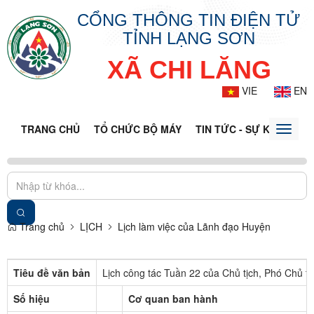
CỔNG THÔNG TIN ĐIỆN TỬ
TỈNH LẠNG SƠN
XÃ CHI LĂNG
VIE
EN
TRANG CHỦ
TỔ CHỨC BỘ MÁY
TIN TỨC - SỰ KIỆN
VĂ
Toggle
naviga
Trang chủ
LỊCH
Lịch làm việc của Lãnh đạo Huyện
Tiêu đề văn bản
Lịch công tác Tuần 22 của Chủ tịch, Phó Chủ t
Số hiệu
Cơ quan ban hành