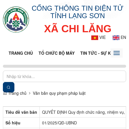
CỔNG THÔNG TIN ĐIỆN TỬ
TỈNH LẠNG SƠN
XÃ CHI LĂNG
VIE
EN
TRANG CHỦ
TỔ CHỨC BỘ MÁY
TIN TỨC - SỰ KIỆN
VĂ
Toggle
naviga
Trang chủ
Văn bản quy phạm pháp luật
Tiêu đề văn bản
QUYẾT ĐỊNH Quy định chức năng, nhiệm vụ, qu
Số hiệu
01/2025/QĐ-UBND