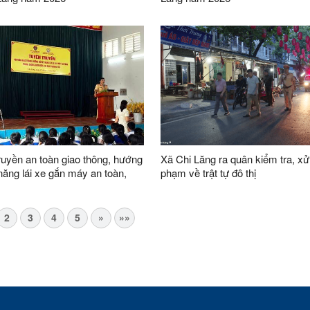
ruyền an toàn giao thông, hướng
Xã Chi Lăng ra quân kiểm tra, xử 
năng lái xe gắn máy an toàn,
phạm về trật tự đô thị
hống đuối nước, tai nạn thương
2
3
4
5
»
»»