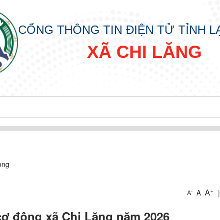
CỔNG THÔNG TIN ĐIỆN TỬ TỈNH 
XÃ CHI LĂNG
òng
+
A
A
|
-
A
cơ động xã Chi Lăng năm 2026