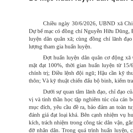
Chiều ngày 30/6/2026, UBND xã Chi 
Dự bế mạc có đồng chí Nguyễn Hữu Dũng, Đ
luyện dân quân xã; cùng đồng chí lãnh đ
lượng tham gia huấn luyện.
Đợt huấn luyện dân quân cơ động xã 
mặt đạt 100%, thời gian huấn luyện từ 15
chính trị; Điều lệnh đội ngũ; Hậu cần kỹ th
thôn; Và kỹ thuật chiến đấu bộ binh, kiểm tra
Dưới sự quan tâm lãnh đạo, chỉ đạo c
vị và tinh thần học tập nghiêm túc của cán 
mục đích, yêu cầu đề ra, bảo đảm an toàn tu
đánh giá đạt loại khá. Bên cạnh nhiệm vụ hu
kích, trách nhiệm trong công tác dân vận, g
đỡ nhân dân. Trong quá trình huấn luyện, c