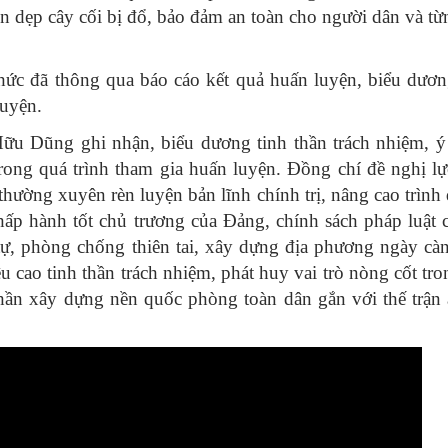
ọn dẹp cây cối bị đổ, bảo đảm an toàn cho người dân và t
hức đã thông qua báo cáo kết quả huấn luyện, biểu dươn
luyện.
ữu Dũng ghi nhận, biểu dương tinh thần trách nhiệm, ý
trong quá trình tham gia huấn luyện. Đồng chí đề nghị l
thường xuyên rèn luyện bản lĩnh chính trị, nâng cao trình
chấp hành tốt chủ trương của Đảng, chính sách pháp luật
t tự, phòng chống thiên tai, xây dựng địa phương ngày c
u cao tinh thần trách nhiệm, phát huy vai trò nòng cốt tr
hần xây dựng nền quốc phòng toàn dân gắn với thế trận 