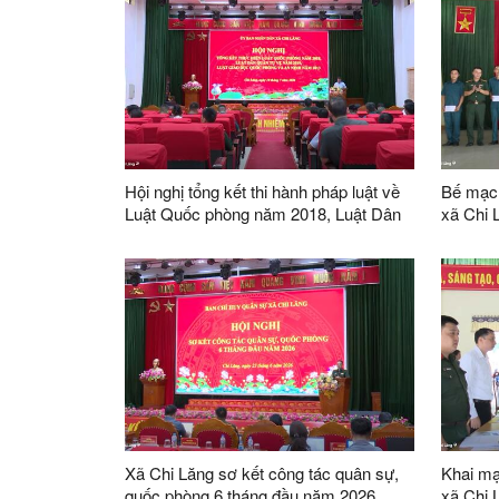
Hội nghị tổng kết thi hành pháp luật về
Bế mạc 
Luật Quốc phòng năm 2018, Luật Dân
xã Chi 
quân tự vệ năm 2019, Luật Giáo dục
quốc phòng và an ninh năm 2013
Xã Chi Lăng sơ kết công tác quân sự,
Khai mạ
quốc phòng 6 tháng đầu năm 2026
xã Chi 