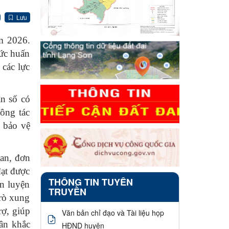
Lưu
m 2026.
ức huấn
các lực
n số có
ông tác
, bảo vệ
uan, đơn
đạt được
THÔNG TIN TUYÊN
ấn luyện
TRUYỀN
trò xung
rợ, giúp
Văn bản chỉ đạo và Tài liệu họp
dân khắc
HĐND huyện