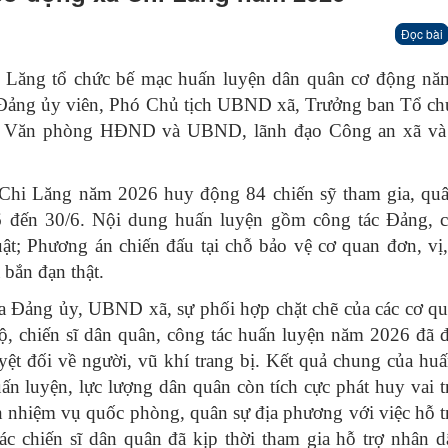
Đọc bài
Lăng tổ chức bế mạc huấn luyện dân quân cơ động nă
ảng ủy viên, Phó Chủ tịch UBND xã, Trưởng ban Tổ ch
ạo Văn phòng HĐND và UBND, lãnh đạo Công an xã và 
Chi Lăng năm 2026 huy động 84 chiến sỹ tham gia, quâ
/6 đến 30/6. Nội dung huấn luyện gồm công tác Đảng, c
uật; Phương án chiến đấu tại chỗ bảo vệ cơ quan đơn, vị
 bắn đạn thật.
ủa Đảng ủy, UBND xã, sự phối hợp chặt chẽ của các cơ q
bộ, chiến sĩ dân quân, công tác huấn luyện năm 2026 đã 
yệt đối về người, vũ khí trang bị. Kết quả chung của hu
ấn luyện, lực lượng dân quân còn tích cực phát huy vai 
ắn nhiệm vụ quốc phòng, quân sự địa phương với việc hỗ t
ác chiến sĩ dân quân đã kịp thời tham gia hỗ trợ nhân 