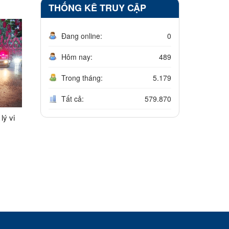
THỐNG KÊ TRUY CẬP
Đang online:
0
Hôm nay:
489
Trong tháng:
5.179
Tất cả:
579.870
lý vi