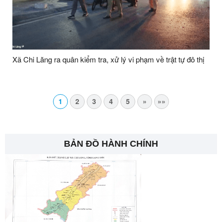
Xã Chi Lăng ra quân kiểm tra, xử lý vi phạm về trật tự đô thị
1
2
3
4
5
»
»»
BẢN ĐỒ HÀNH CHÍNH