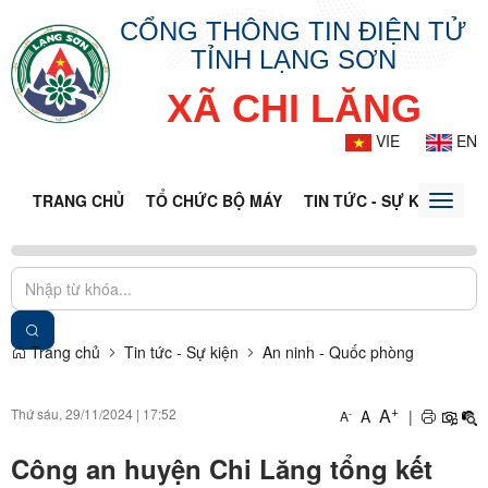
CỔNG THÔNG TIN ĐIỆN TỬ
TỈNH LẠNG SƠN
XÃ CHI LĂNG
VIE
EN
TRANG CHỦ
TỔ CHỨC BỘ MÁY
TIN TỨC - SỰ KIỆN
VĂ
Toggle
naviga
Trang chủ
Tin tức - Sự kiện
An ninh - Quốc phòng
+
A
Thứ sáu, 29/11/2024
|
17:52
A
|
-
A
Công an huyện Chi Lăng tổng kết