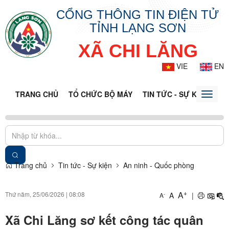
CỔNG THÔNG TIN ĐIỆN TỬ
TỈNH LẠNG SƠN
XÃ CHI LĂNG
VIE
EN
TRANG CHỦ
TỔ CHỨC BỘ MÁY
TIN TỨC - SỰ KIỆN
VĂ
Toggle
naviga
Trang chủ
Tin tức - Sự kiện
An ninh - Quốc phòng
+
A
Thứ năm, 25/06/2026
|
08:08
A
|
-
A
Xã Chi Lăng sơ kết công tác quân