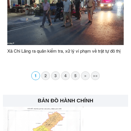
Xã Chi Lăng ra quân kiểm tra, xử lý vi phạm về trật tự đô thị
1
2
3
4
5
»
»»
BẢN ĐỒ HÀNH CHÍNH