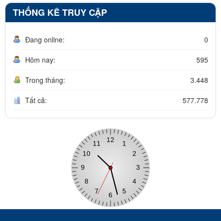
THỐNG KÊ TRUY CẬP
Đang online:
0
Hôm nay:
595
Trong tháng:
3.448
Tất cả:
577.778