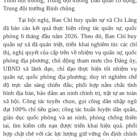
Thôn đội trưởng, Trung đội trưởng Dân quân cơ động,
Trung đội trưởng Binh chủng
Tại hội nghị, Ban Chỉ huy quân sự xã Chi Lăng
đã báo cáo kết quả thực hiện công tác quân sự, quốc
phòng 6 tháng đầu năm 2026. Theo đó, Ban Chỉ huy
quân sự xã đã quán triệt, triển khai nghiêm túc các chỉ
thị, nghị quyết của cấp trên về nhiệm vụ quân sự, quốc
phòng địa phương; chủ động tham mưu cho Đảng ủy,
UBND xã lãnh đạo, chỉ đạo thực hiện tốt nhiệm vụ
quân sự, quốc phòng địa phương; duy trì nghiêm chế
độ trực sẵn sàng chiến đấu; phối hợp nắm chắc tình
hình địa bàn, bảo đảm an ninh chính trị, trật tự an toàn
xã hội. Công tác tuyển chọn, gọi công dân nhập ngũ
đạt 100% chỉ tiêu giao; công tác huấn luyện dân quân,
giáo dục quốc phòng và an ninh, phòng chống thiên
tai, tìm kiếm cứu nạn được triển khai hiệu quả. phối
hợp chặt chẽ với các lực lượng giữ vững ổn định chính