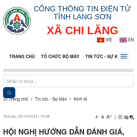
CỔNG THÔNG TIN ĐIỆN TỬ
TỈNH LẠNG SƠN
XÃ CHI LĂNG
VIE
EN
TRANG CHỦ
TỔ CHỨC BỘ MÁY
TIN TỨC - SỰ KIỆN
VĂ
Toggle
naviga
Trang chủ
Tin tức - Sự kiện
Kinh tế
+
A
Thứ sáu, 25/10/2024
|
15:58
A
|
-
A
HỘI NGHỊ HƯỚNG DẪN ĐÁNH GIÁ,