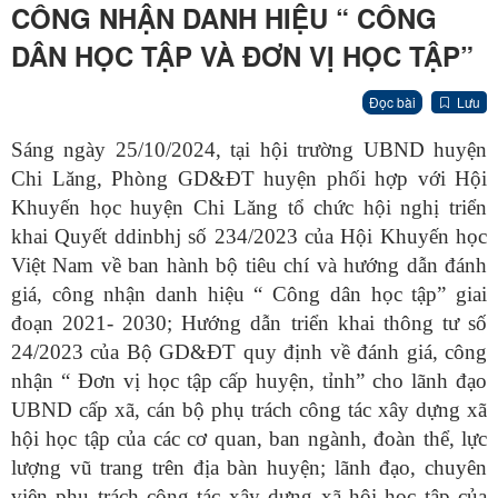
CÔNG NHẬN DANH HIỆU “ CÔNG
DÂN HỌC TẬP VÀ ĐƠN VỊ HỌC TẬP”
Đọc bài
Lưu
Sáng ngày 25/10/2024, tại hội trường UBND huyện
Chi Lăng, Phòng GD&ĐT huyện phối hợp với Hội
Khuyến học huyện Chi Lăng tổ chức hội nghị triển
khai Quyết ddinbhj số 234/2023 của Hội Khuyến học
Việt Nam về ban hành bộ tiêu chí và hướng dẫn đánh
giá, công nhận danh hiệu “ Công dân học tập” giai
đoạn 2021- 2030; Hướng dẫn triển khai thông tư số
24/2023 của Bộ GD&ĐT quy định về đánh giá, công
nhận “ Đơn vị học tập cấp huyện, tỉnh” cho lãnh đạo
UBND cấp xã, cán bộ phụ trách công tác xây dựng xã
hội học tập của các cơ quan, ban ngành, đoàn thể, lực
lượng vũ trang trên địa bàn huyện; lãnh đạo, chuyên
viên phụ trách công tác xây dựng xã hội học tập của