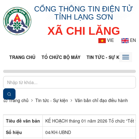
CỔNG THÔNG TIN ĐIỆN TỬ
TỈNH LẠNG SƠN
XÃ CHI LĂNG
VIE
EN
TRANG CHỦ
TỔ CHỨC BỘ MÁY
TIN TỨC - SỰ KIỆN
VĂ
Toggle
naviga
Trang chủ
Tin tức - Sự kiện
Văn bản chỉ đạo điều hành
Tiêu đề văn bản
KẾ HOẠCH tháng 01 năm 2026 Tổ chức “Tết trồn
Số hiệu
04/KH-UBND