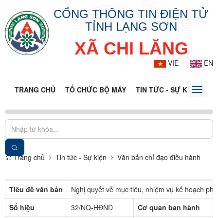
CỔNG THÔNG TIN ĐIỆN TỬ
TỈNH LẠNG SƠN
XÃ CHI LĂNG
VIE
EN
TRANG CHỦ
TỔ CHỨC BỘ MÁY
TIN TỨC - SỰ KIỆN
VĂ
Toggle
naviga
Trang chủ
Tin tức - Sự kiện
Văn bản chỉ đạo điều hành
Tiêu đề văn bản
Nghị quyết về mục tiêu, nhiệm vụ kế hoạch phát
Số hiệu
32/NQ-HĐND
Cơ quan ban hành